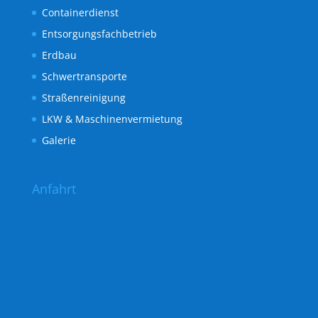
Containerdienst
Entsorgungsfachbetrieb
Erdbau
Schwertransporte
Straßenreinigung
LKW & Maschinenvermietung
Galerie
Anfahrt