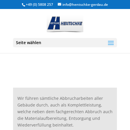
Online casino ohne anmeldung kostenlos
+49 (0) 5808 257
info@hentschke-gerdau.de
Online Casino Hohe Einsätze
: Es richtet sich nur an
KryptowÃ¤hrungs-Spieler, daher ist es keine Ãœberraschung,
dass die Seite ein erstklassiges WÃ¼rfelspiel hat - WÃ¼rfelspiele
sind das Lieblingsspiel der Krypto-Spieler.
Seite wählen
Slots Echtgeld
- Im Rahmen dieser Aktion erhalten die aktiven
Spieler einen bestimmten Rang.
Roulette Höchsteinsatz österreich
: Das heiÃŸt, das Casino bietet
an diesen Tischen einen wirklich kleinen Maximaleinsatz, um ihre
Verluste zu minimieren.
Fliege poker
Casino Geld Bonus Ohne Einzahlung
Wir führen sämtliche Abbrucharbeiten aller
Und nicht nur Ihr Android, iPad oder iPhone, sondern auch
Gebäude durch, auch als Komplettleistung,
Windows-GerÃ¤te.
welche neben dem fachgerechten Abbruch auch
Beste Casino App Android
die Materialaufbereitung, Entsorgung und
Das Pai Waing Luo-Netzwerk hat diese Woche die
Wiederverfüllung beinhaltet.
Sitzplatzregeln fÃ¼r Cash Games geÃ¤ndert.