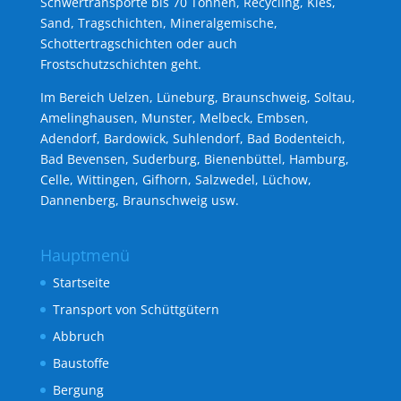
Schwertransporte bis 70 Tonnen, Recycling, Kies,
Sand, Tragschichten, Mineralgemische,
Schottertragschichten oder auch
Frostschutzschichten geht.
Im Bereich Uelzen, Lüneburg, Braunschweig, Soltau,
Amelinghausen, Munster, Melbeck, Embsen,
Adendorf, Bardowick, Suhlendorf, Bad Bodenteich,
Bad Bevensen, Suderburg, Bienenbüttel, Hamburg,
Celle, Wittingen, Gifhorn, Salzwedel, Lüchow,
Dannenberg, Braunschweig usw.
Hauptmenü
Startseite
Transport von Schüttgütern
Abbruch
Baustoffe
Bergung