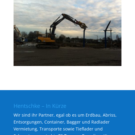
Hentschke – In Kürze
Wir sind ihr Partner, egal ob es um Erdbau, Abriss,
Entsorgungen, Container, Bagger und Radlader
Vermietung, Transporte sowie Tieflader und