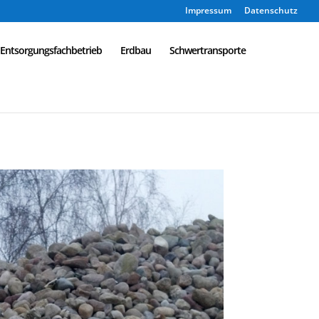
Impressum
Datenschutz
ionen lohnen sich.
Entsorgungsfachbetrieb
Erdbau
Schwertransporte
in- und auszahlen.
 zu schenken.
e anbieten.