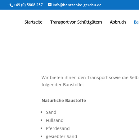
Roulette umsonst
+49 (0) 5808 257
info@hentschke-gerdau.de
Yeti Casino Ohne Anzahlung Bonuscode 2025
: Die Spielebiblioth
Startseite
Transport von Schüttgütern
Abbruch
Ba
Spielautomat Richtig Spielen
- Spieler kÃ¶nnen mit Visa, Masterca
Virtuelles Casino 25 Euro
: Das einzige Moto, das auffÃ¤llt, ist, 
Online poker ohne anmeldung kostenlos
Coincierge Casino At 2025 Review
Wir empfehlen Ihnen dringend, dieses Spiel auf einer unserer W
Glücksspiel Saudi Arabien
Wir bieten ihnen den Transport sowie die Sel
Jedoch, Viele handeln immer noch Ã¼ber dem Gesetz, und Dinge 
folgender Baustoffe:
ZunÃ¤chst muss der Spieler nach einer Lizenz suchen.
Natürliche Baustoffe
Poker tournament
Sand
Strategie Casino Slots
Füllsand
Sobald die Wilds gesammelt sind, gehen sie nach links und bilde
Pferdesand
Neue Casino 2025 Bonus Ohne Einzahlung
Die Freispiele werden mit dem Einsatz gespielt, der in dem Spin vo
gesiebter Sand