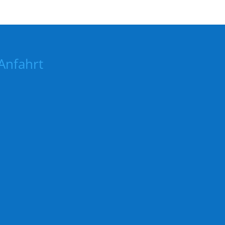
Anfahrt